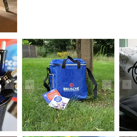
of naast bed of bank gezet worden met een heel kerstdi
Liever een ‘gewone’ doos, ook hierin zijn hele toffe prin
met toffe servetten! Nou…wat let je? Supergemakkelijk én e
deze zet je niet zomaar weg! Contact mij gerust voor mee