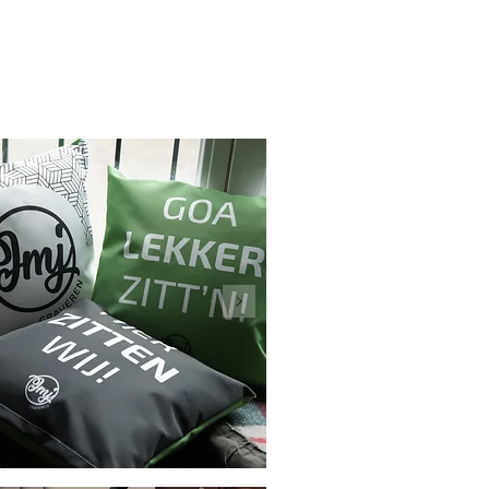
ner - 200 kilo erop (écht)!
ts mogelijk…zelfs uit te breiden
entje die je bijblijft ... want
r informatie, ik help je graag!