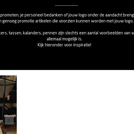
jf promoten, je personeel bedanken of jouw logo onder de aandacht breng
jn genoeg promotie artikelen die voorzien kunnen worden met jouw logo.
ers, tassen, kalanders, pennen zijn slechts een aantal voorbeelden van w
allemaal mogelijk is.
Kijk hieronder voor inspiratie!
DUTCH DESIGN BRAND
Een hele leuke verpakking, die je niet weg hoeft te goo
Voor elk wat wils? Dat kan!
Eerlijk is eerlijk, die saaie kartonnen dozen belanden 
pakt zo makkelijk in. Jammer, toch? De geschenkver
oplossing en zijn vanaf nu ook een beetje van Anita, wa
verkooppunt geworden! Hoe tof om je (kerst) pakket in
in een handomdraai omtovert in een krukje. Is dat dan 
gewoon vol met allerlei leuks om weg te geven en hij ka