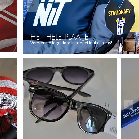
HET HELE PLAATJE
Verwerk je logo door in allerlei leuke items!