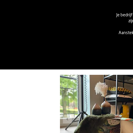
Je bedri
zi
Aanstek