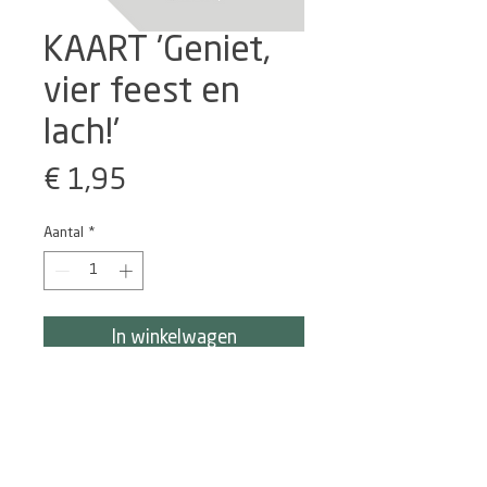
KAART 'Geniet,
vier feest en
lach!'
Prijs
€ 1,95
Aantal
*
In winkelwagen
KAART 'Geniet, vier feest en lach!' is 
een van de 10 kaarten uit de eerste 
kaartenlijn VAN ANITA. Bijzondere 
momenten, vragen om een 